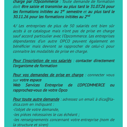
charge par l’Opcommerce
: Toute demande de formation
doit
être saisie et transmise au plus tard le 31.07.26 pour
er
les formations initiées au 1
semestre
et
au plus tard le
nd
30.11.26 pour les formations initiées au 2
4/ Les entreprises de plus de 50 salariés ont bien sûr
accès à ce catalogue mais n’ont pas de prise en charge
sauf accord particulier avec l’Opcommerce. Les entreprises
dépendantes d’un autre OPCO peuvent également en
bénéficier mais devront se rapprocher de celui-ci pour
connaitre les modalités de prise en charge.
Pour l’inscription de vos salariés
:
contacter directement
l’organisme de formation
Pour vos demandes de prise en charge
: connecter vous
sur
votre espace
Web Services Entreprise de L’OPCOMMERCE ou
rapprochez-vous de votre Opco
Pour toute autre demande
: adressez un email à
dica@la-
dica.com
en indiquant :
-l’objet de votre demande,
-les pièces nécessaires le cas échéant ;
-les renseignements concernant votre entreprise (nom de
la structure et siren)