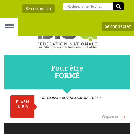
Se connecter
Se connecter
MENU
Pour être
FORMÉ
 – AAA
RETROUVEZ L’AGENDA SALONS 2025 !
FLASH
INFO
Cliquer ici