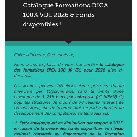
Catalogue Formations DICA
100% VDL 2026 & Fonds
disponibles !
Chère adhérente, Cher adhérent,
Nous avons le plaisir de vous transmettre
le catalogue
des formations DICA 100 % VDL pour 2026
(lien ci-
dessous).
èles
Ces actions peuvent bénéficier d’une prise en charge
financière par l’Opcommerce, dans la limite d’une
enveloppe de
1 245 € HT par entreprise (n° SIREN)
(1)
pour les structures de moins de 50 salariés relevant de
cet opérateur, afin de financer tout ou partie du plan de
développement des compétences de leurs salariés.
⚠️
Cette enveloppe est en diminution par rapport à 2025,
en raison de la baisse des fonds disponibles au niveau
national consacrés au financement de la formation