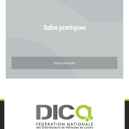
Nous contacter
Infos pratiques
Nous contacter