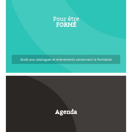
Nos formations
Pour être
Prises en charge par l’Opcommerce
FORMÉ
CQP
Accès aux catalogues et événements
concernant la formation
Salons
Agenda