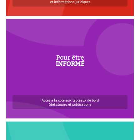
et informations juridiques
informé
Pour être
Immatriculations
INFORMÉ
Cartes grises
La Tribune
Données sectorielles
Accès à la cote, aux tableaux de bord
Statistiques et publications
FORMÉ