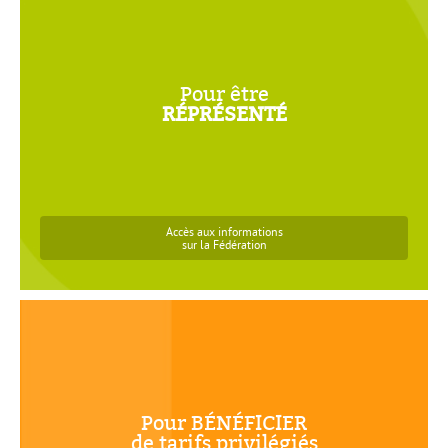
représenté
Pour être
Présentation de la Dica
RÉPRÉSENTÉ
Fonctionnement et statuts
Historique
Adhésion
Accès aux informations
sur la Fédération
BÉNÉFICIER
Pour
BÉNÉFICIER
Routage marketing AAA DATA
de tarifs privilégiés