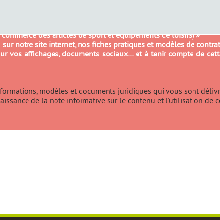
tive s’appelle désormais « Convention collective nationale des entr
et commerce des articles de sport et équipements de loisirs) »
 sur notre site internet, nos fiches pratiques et modèles de contr
 jour vos affichages, documents sociaux… et à tenir compte de cet
informations, modèles et documents juridiques qui vous sont délivr
ssance de la note informative sur le contenu et l’utilisation de c