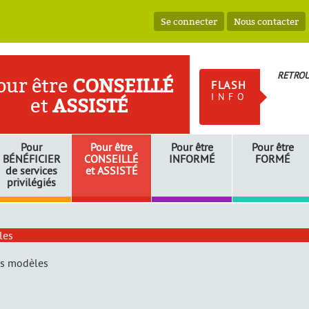
Se connecter
Nous contacter
RETROU
our être
CONSEILLÉ
FLASH
INFO
et
ASSISTÉ
Pour
Pour être
Pour être
Pour être
BÉNÉFICIER
CONSEILLÉ
INFORMÉ
FORMÉ
de services
et
ASSISTÉ
privilégiés
les
es modèles
èles