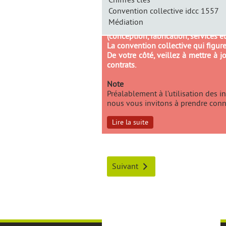
Convention collective idcc 1557
Médiation
Attention : notre convention collec
(conception, fabrication, services 
La convention collective qui figure
De votre côté, veillez à mettre à
contrats.
Note
Préalablement à l’utilisation des 
nous vous invitons à prendre connai
Lire la suite
Suivant