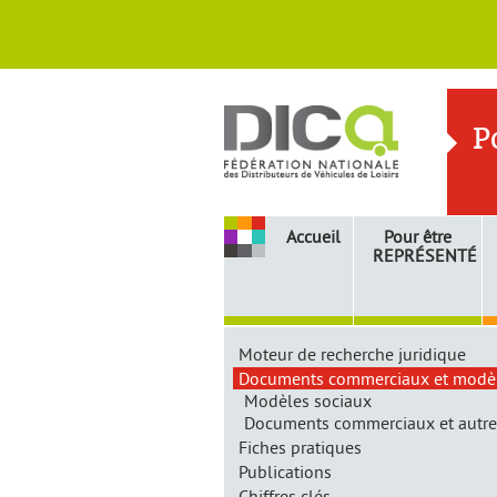
P
Accueil
Pour être
REPRÉSENTÉ
Informations
Moteur de recherche juridique
pratiques
Documents commerciaux et modè
Modèles sociaux
Documents commerciaux et autr
Fiches pratiques
Publications
Accueil
»
Documents commerciaux et mod
Chiffres clés