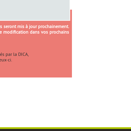
eprises de la filière sports-loisirs
ats seront mis à jour prochainement.
te modification dans vos prochains
és par la DICA,
eux-ci.