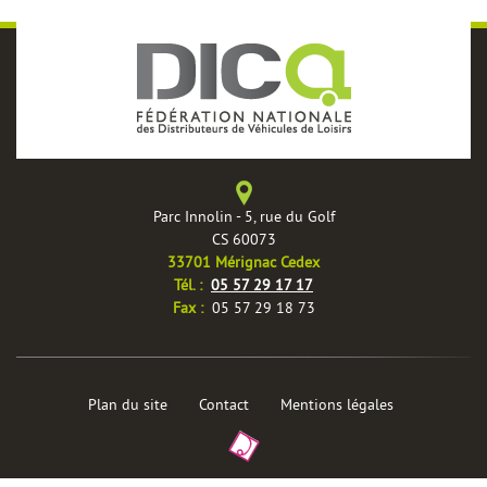
Parc Innolin - 5, rue du Golf
CS 60073
33701 Mérignac Cedex
èles
Tél. :
05 57 29 17 17
Fax :
05 57 29 18 73
Plan du site
Contact
Mentions légales