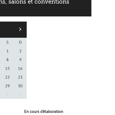
ns, salons et conventions
S
D
1
2
8
9
15
16
22
23
29
30
5
6
En cours d’élaboration