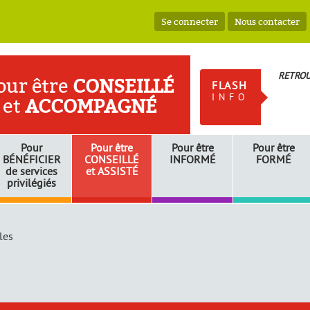
Se connecter
Nous contacter
RETROU
our être
CONSEILLÉ
FLASH
INFO
et
ACCOMPAGNÉ
Pour
Pour être
Pour être
Pour être
BÉNÉFICIER
CONSEILLÉ
INFORMÉ
FORMÉ
de services
et
ASSISTÉ
privilégiés
les