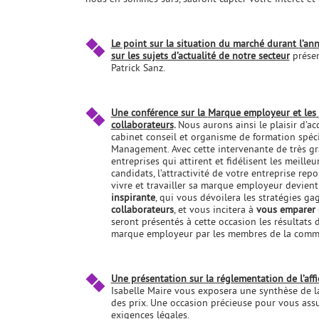
Le point sur la situation du marché
durant
l’an
sur les sujets d’actualité de notre secteur
présen
Patrick Sanz.
Une conférence sur la
Marque employeur
et les
collaborateurs
.
Nous aurons ainsi le plaisir d’ac
cabinet conseil et organisme de formation spéc
Management. Avec cette intervenante de très gr
entreprises qui attirent et fidélisent les meill
candidats, l’attractivité de votre entreprise rep
vivre et travailler sa marque employeur devient 
inspirante
, qui vous dévoilera les stratégies g
collaborateurs
, et vous incitera à
vous emparer
seront présentés à cette occasion les résultats
marque employeur par les membres de la commis
Une présentation sur la réglementation de l’aff
Isabelle Maire vous exposera une synthèse de la
des prix. Une occasion précieuse pour vous ass
exigences légales.