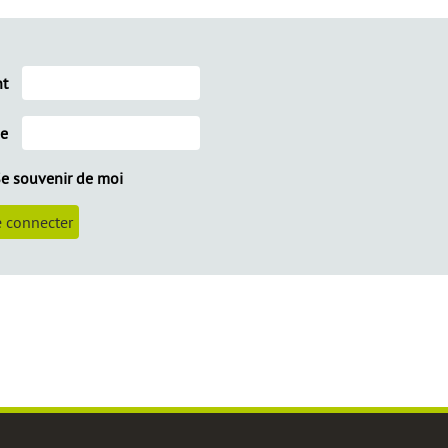
nt
se
e souvenir de moi