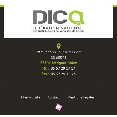
Parc Innolin - 5, rue du Golf
CS 60073
33701 Mérignac Cedex
èles
Tél. :
05 57 29 17 17
Fax :
05 57 29 18 73
Plan du site
Contact
Mentions légales