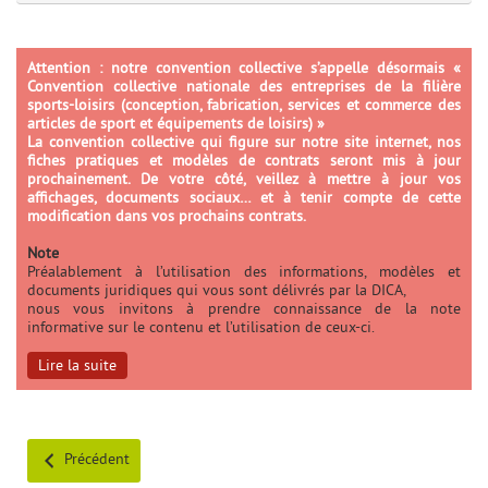
Attention : notre convention collective s’appelle désormais «
Convention collective nationale des entreprises de la filière
sports-loisirs (conception, fabrication, services et commerce des
articles de sport et équipements de loisirs) »
La convention collective qui figure sur notre site internet, nos
fiches pratiques et modèles de contrats seront mis à jour
prochainement. De votre côté, veillez à mettre à jour vos
affichages, documents sociaux… et à tenir compte de cette
modification dans vos prochains contrats.
Note
Préalablement à l’utilisation des informations, modèles et
èles
documents juridiques qui vous sont délivrés par la DICA,
nous vous invitons à prendre connaissance de la note
informative sur le contenu et l’utilisation de ceux-ci.
Lire la suite
Précédent