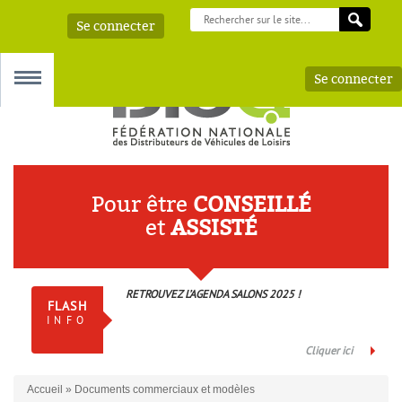
Se connecter
Se connecter
MENU
Pour être
CONSEILLÉ
et
ASSISTÉ
 – AAA
RETROUVEZ L’AGENDA SALONS 2025 !
FLASH
INFO
Cliquer ici
Accueil
»
Documents commerciaux et modèles