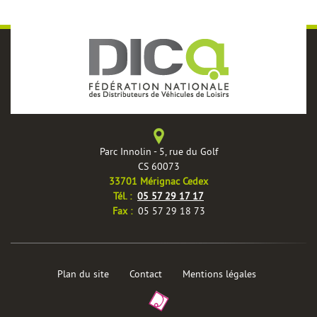
Parc Innolin - 5, rue du Golf
CS 60073
33701 Mérignac Cedex
èles
Tél. :
05 57 29 17 17
Fax :
05 57 29 18 73
Plan du site
Contact
Mentions légales