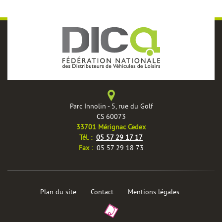
Parc Innolin - 5, rue du Golf
CS 60073
33701 Mérignac Cedex
èles
Tél. :
05 57 29 17 17
Fax :
05 57 29 18 73
Plan du site
Contact
Mentions légales