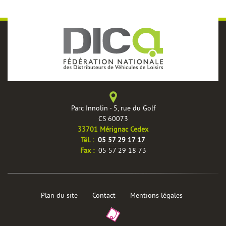
Parc Innolin - 5, rue du Golf
CS 60073
33701 Mérignac Cedex
èles
Tél. :
05 57 29 17 17
Fax :
05 57 29 18 73
Plan du site
Contact
Mentions légales