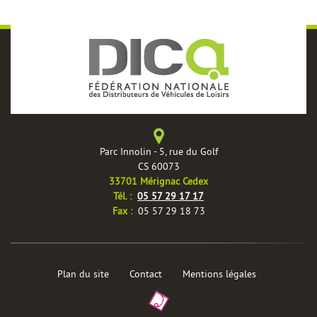
Parc Innolin - 5, rue du Golf
CS 60073
33701 Mérignac Cedex
èles
Tél. :
05 57 29 17 17
Fax :
05 57 29 18 73
Plan du site
Contact
Mentions légales