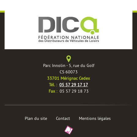
Parc Innolin - 5, rue du Golf
CS 60073
33701 Mérignac Cedex
èles
Tél. :
05 57 29 17 17
Fax :
05 57 29 18 73
Plan du site
Contact
Mentions légales