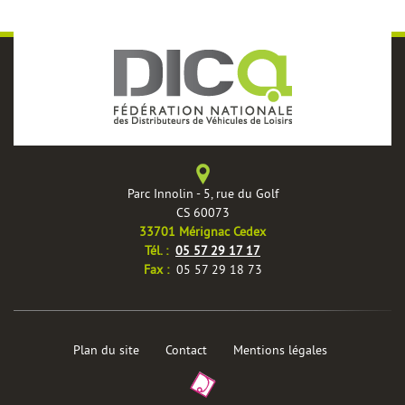
Parc Innolin - 5, rue du Golf
CS 60073
33701 Mérignac Cedex
èles
Tél. :
05 57 29 17 17
Fax :
05 57 29 18 73
Plan du site
Contact
Mentions légales