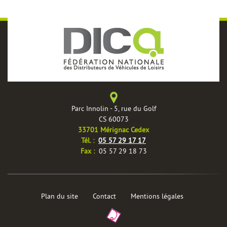
Parc Innolin - 5, rue du Golf
CS 60073
33701 Mérignac Cedex
èles
Tél. :
05 57 29 17 17
Fax :
05 57 29 18 73
Plan du site
Contact
Mentions légales